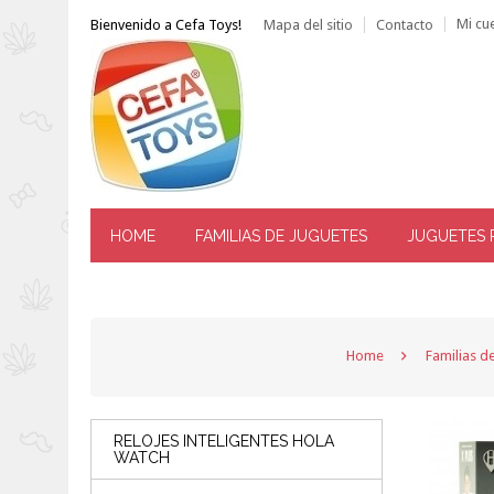
Mi cu
Bienvenido a Cefa Toys!
Mapa del sitio
Contacto
HOME
FAMILIAS DE JUGUETES
JUGUETES 
------ ATENCIÓN AL CLIENTE: TLF. 976 144 606 -----
Home
Familias d
RELOJES INTELIGENTES HOLA
WATCH