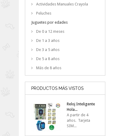
Actividades Manuales Crayola
Peluches
Juguetes por edades
De 0 a 12 meses
De 1 a 3 años
De 3 a 5 años
De 5 a 8 años
Más de 8 años
PRODUCTOS MÁS VISTOS
Reloj Inteligente
Hola...
A partir de 4
años. Tarjeta
SIM...