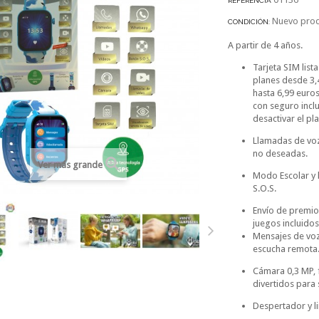
REFERENCIA
Nuevo pro
CONDICIÓN:
A partir de 4 años.
Tarjeta SIM lista
planes desde 3,
hasta 6,99 euros
con seguro inclu
desactivar el pl
Llamadas de vo
no deseadas.
Ver más grande
Modo Escolar y 
S.O.S.
Envío de premio
juegos incluidos
Mensajes de voz
escucha remota
Cámara 0,3 MP, f
divertidos para 
Despertador y l