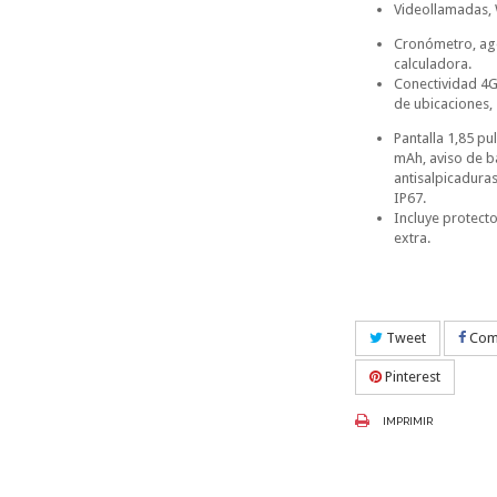
Videollamadas, 
Cronómetro, ag
calculadora.
Conectividad 4G,
de ubicaciones,
Pantalla 1,85 pu
mAh, aviso de ba
antisalpicadura
IP67.
Incluye protecto
extra.
Tweet
Comp
Pinterest
IMPRIMIR