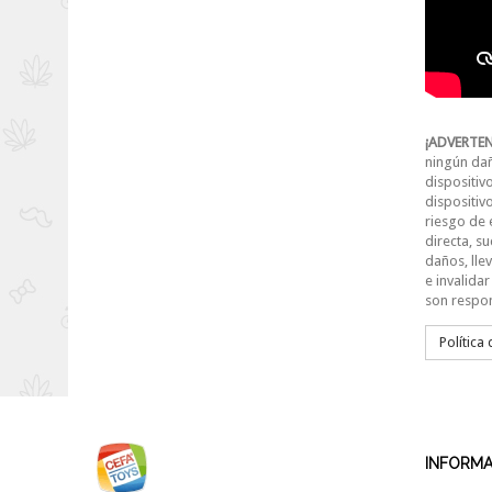
¡ADVERTEN
ningún dañ
dispositiv
dispositiv
riesgo de 
directa, su
daños, lle
e invalidar
son respon
Política
INFORM