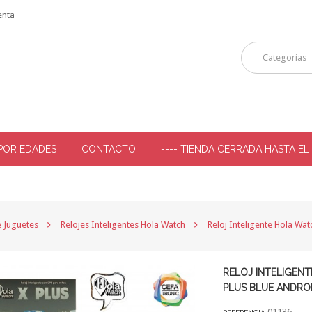
enta
Categorías
POR EDADES
CONTACTO
---- TIENDA CERRADA HASTA EL
-
e Juguetes
Relojes Inteligentes Hola Watch
Reloj Inteligente Hola Wat
RELOJ INTELIGEN
PLUS BLUE ANDROI
01136