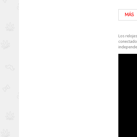
MÁS
Los reloje
conectados
independe