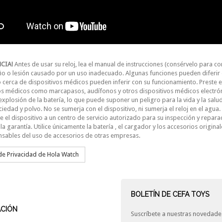
CIA!
Antes de usar su reloj, lea el manual de instrucciones (consérvelo para co
o o lesión causado por un uso inadecuado. Algunas funciones pueden diferir de
o cerca de dispositivos médicos pueden inferir con su funcionamiento. Preste es
os médicos como marcapasos, audífonos y otros dispositivos médicos electrónico
explosión de la batería, lo que puede suponer un peligro para la vida y la salud
ciedad y polvo. No se sumerja con el dispositivo, ni sumerja el reloj en el agua.
ve el dispositivo a un centro de servicio autorizado para su inspección y repar
 la garantía. Utilice únicamente la batería , el cargador y los accesorios original
sables del uso de accesorios de otras empresas.
 de Privacidad de Hola Watch
BOLETÍN DE CEFA TOYS
ACIÓN
Suscríbete a nuestras novedades