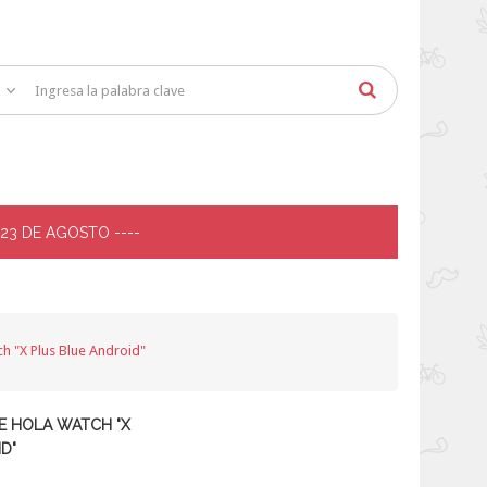
 23 DE AGOSTO ----
ch "X Plus Blue Android"
TE HOLA WATCH "X
D"