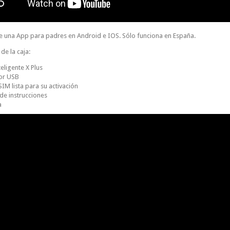
 una App para padres en Android e IOS. Sólo funciona en España.
de la caja:
teligente X Plus
or USB
SIM lista para su activación
de instrucciones
a