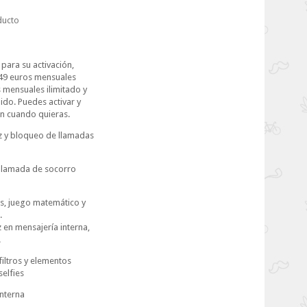
ducto
 para su activación,
49 euros mensuales
 mensuales ilimitado y
ido. Puedes activar y
an cuando quieras.
z y bloqueo de llamadas
llamada de socorro
s, juego matemático y
.
 en mensajería interna,
.
iltros y elementos
selfies
interna