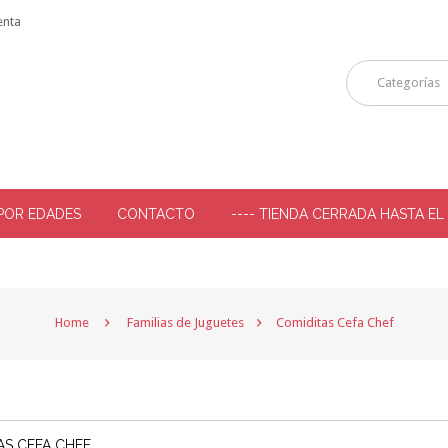
enta
Categorías
POR EDADES
CONTACTO
---- TIENDA CERRADA HASTA EL
-
Home
Familias de Juguetes
Comiditas Cefa Chef
AS CEFA CHEF