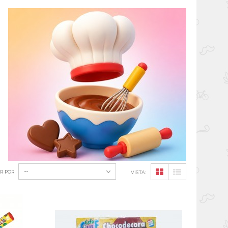
--
R POR
VISTA: