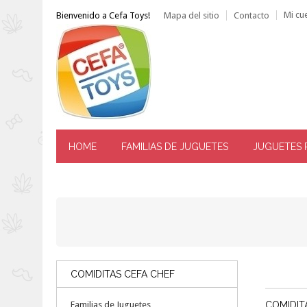
Mi cu
Bienvenido a Cefa Toys!
Mapa del sitio
Contacto
HOME
FAMILIAS DE JUGUETES
JUGUETES 
------ ATENCIÓN AL CLIENTE: TLF. 976 144 606 -----
COMIDITAS CEFA CHEF
Familias de Juguetes
COMIDIT