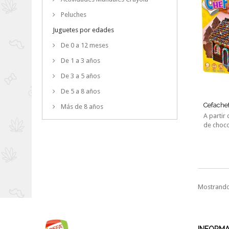
Peluches
Juguetes por edades
De 0 a 12 meses
De 1 a 3 años
De 3 a 5 años
De 5 a 8 años
Cefachef
Más de 8 años
A partir
de choco
Mostrando 