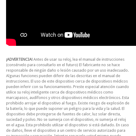
¡ADVERTENCIA!
Antes de usar su reloj, lea el manual de instrucciones
(consérvelo para consultarlo en el futuro) El fabricante no se hace
responsable de ningún daño o lesión causado por un uso inadecuado.
Algunas funciones pueden diferir de las descritas en el manual de
instrucciones. El uso de este dispositivo cerca de dispositivos médicos
pueden inferir con su funcionamiento. Preste especial atención cuando
utilice su reloj inteligente cerca de dispositivos médicos como
marcapasos, audífonos y otros dispositivos médicos electrónicos. Esta
prohibido arrojar el dispositivo al fuego. Existe riesgo de explosión de
la batería, lo que puede suponer un peligro para la vida y la salud. El
dispositivo debe protegerse de fuentes de calor, luz solar directa,
suciedad y polvo. No se sumerja con el dispositivo, ni sumerja el reloj
en el agua. Esta prohibido utilizar el dispositivo si está dañado. En caso
de daños, lleve el dispositivo a un centro de servicio autorizado para
su inspección y reparación. Intentar repararlo usted mismo puede