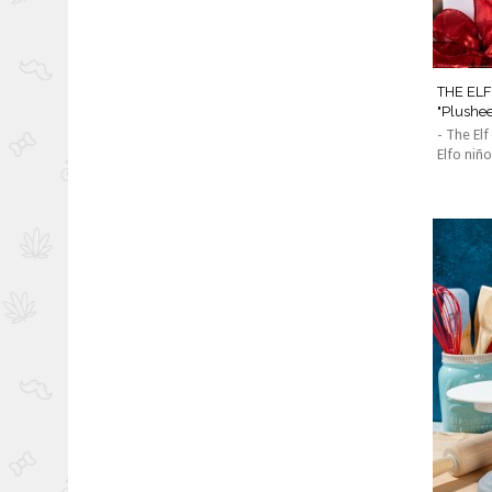
THE ELF
"PlusheeP
- The Elf
Elfo niño,