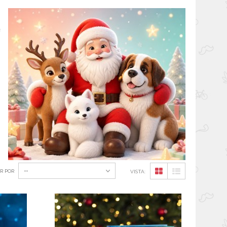
e
--
R POR
VISTA: