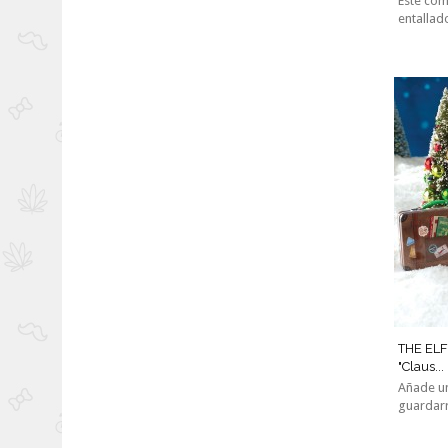
Este co
entallado
THE ELF
"Claus...
Añade un
guardarr