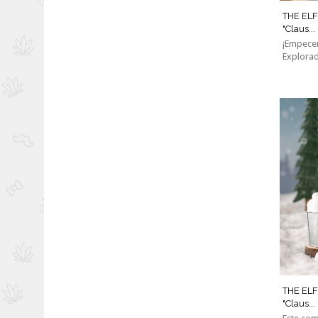
THE ELF
"Claus...
¡Empecem
Explorad
THE ELF
"Claus...