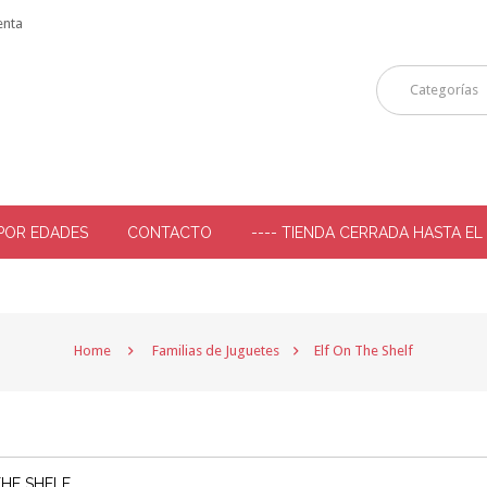
enta
Categorías
POR EDADES
CONTACTO
---- TIENDA CERRADA HASTA EL
-
Home
Familias de Juguetes
Elf On The Shelf
THE SHELF