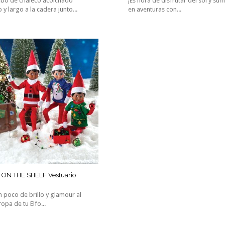
mbo de chaleco acolchado
¡Es hora de disfrutar del sol y su
 y largo a la cadera junto...
en aventuras con...
 ON THE SHELF Vestuario
 poco de brillo y glamour al
opa de tu Elfo...