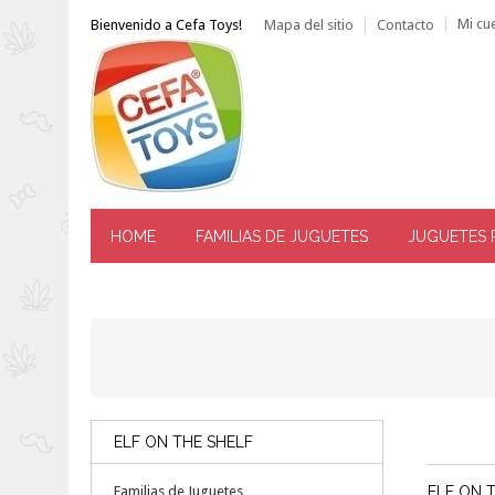
Mi cu
Bienvenido a Cefa Toys!
Mapa del sitio
Contacto
HOME
FAMILIAS DE JUGUETES
JUGUETES 
------ ATENCIÓN AL CLIENTE: TLF. 976 144 606 -----
ELF ON THE SHELF
Familias de Juguetes
ELF ON 