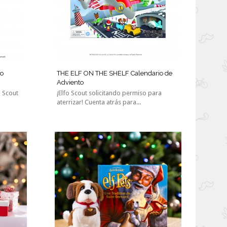
io
THE ELF ON THE SHELF Calendario de
Adviento
o Scout
¡Elfo Scout solicitando permiso para
aterrizar! Cuenta atrás para...