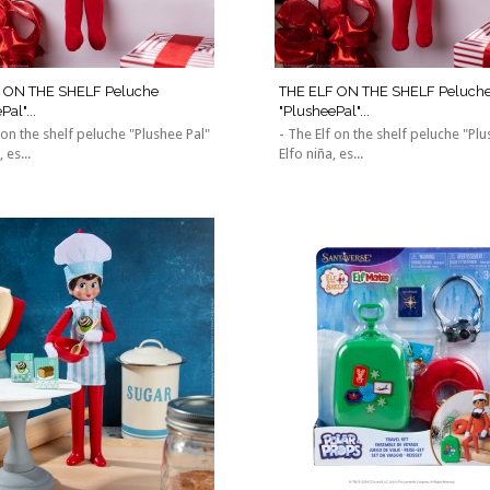
 ON THE SHELF Peluche
THE ELF ON THE SHELF Peluch
al"...
"PlusheePal"...
 on the shelf peluche "Plushee Pal"
- The Elf on the shelf peluche "Plu
 es...
Elfo niña, es...