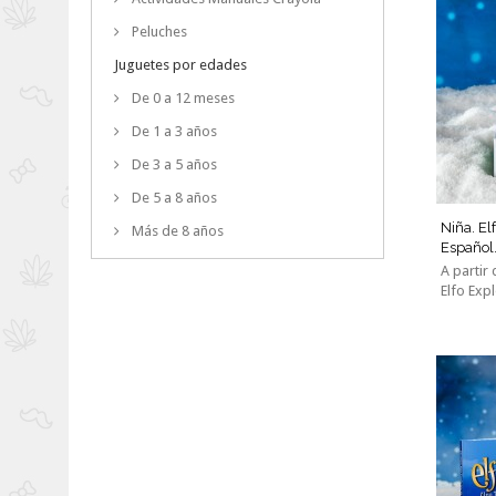
Peluches
Juguetes por edades
De 0 a 12 meses
De 1 a 3 años
De 3 a 5 años
De 5 a 8 años
Niña. El
Más de 8 años
Español.
A partir
Elfo Expl