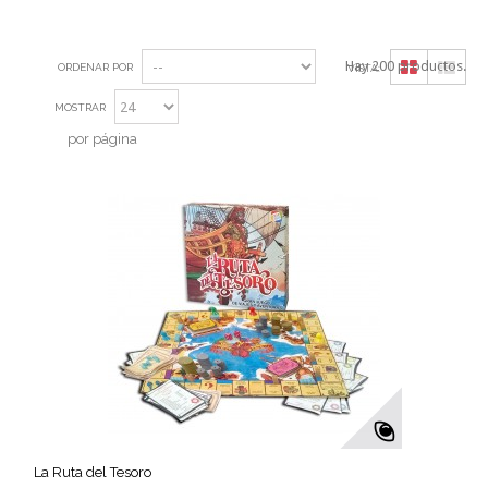
Hay 200 productos.
ORDENAR POR
VISTA:
MOSTRAR
por página
La Ruta del Tesoro