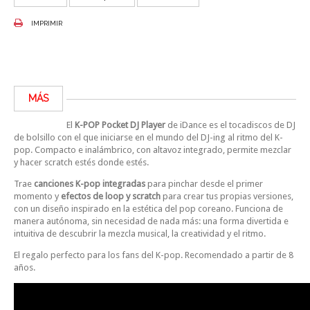
IMPRIMIR
MÁS
El
K-POP Pocket DJ Player
de iDance es el tocadiscos de DJ
de bolsillo con el que iniciarse en el mundo del DJ-ing al ritmo del K-
pop. Compacto e inalámbrico, con altavoz integrado, permite mezclar
y hacer scratch estés donde estés.
Trae
canciones K-pop integradas
para pinchar desde el primer
momento y
efectos de loop y scratch
para crear tus propias versiones,
con un diseño inspirado en la estética del pop coreano. Funciona de
manera autónoma, sin necesidad de nada más: una forma divertida e
intuitiva de descubrir la mezcla musical, la creatividad y el ritmo.
El regalo perfecto para los fans del K-pop. Recomendado a partir de 8
años.