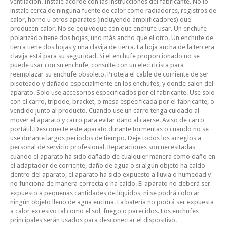
ventilación. Instale acorde con las instrucciones del fabricante. No lo
instale cerca de ninguna fuente de calor como radiadores, registros de
calor, horno u otros aparatos (incluyendo amplificadores) que
producen calor. No se equivoque con que enchufe usar. Un enchufe
polarizado tiene dos hojas, uno más ancho que el otro. Un enchufe de
tierra tiene dos hojas y una clavija de tierra. La hoja ancha de la tercera
clavija está para su seguridad. Si el enchufe proporcionado no se
puede usar con su enchufe, consulte con un electricista para
reemplazar su enchufe obsoleto. Proteja el cable de corriente de ser
pisoteado y dañado especialmente en los enchufes, y donde salen del
aparato. Solo use accesorios especificados por el fabricante. Use solo
con el carro, trípode, bracket, o mesa especificada por el fabricante, o
vendido junto al producto. Cuando use un carro tenga cuidado al
mover el aparato y carro para evitar daño al caerse. Aviso de carro
portátil. Desconecte este aparato durante tormentas o cuando no se
use durante largos periodos de tiempo. Deje todos los arreglos a
personal de servicio profesional. Reparaciones son necesitadas
cuando el aparato ha sido dañado de cualquier manera como daño en
el adaptador de corriente, daño de agua o si algún objeto ha caído
dentro del aparato, el aparato ha sido expuesto a lluvia o humedad y
no funciona de manera correcta o ha caído. El aparato no deberá ser
expuesto a pequeñas cantidades de líquidos, ni se podrá colocar
ningún objeto lleno de agua encima. La batería no podrá ser expuesta
a calor excesivo tal como el sol, fuego o parecidos. Los enchufes
principales serán usados para desconectar el dispositivo.