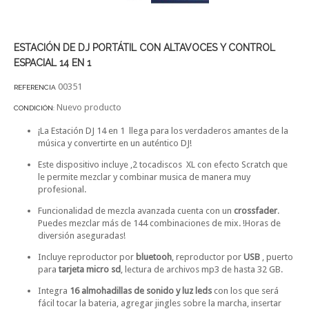
ESTACIÓN DE DJ PORTÁTIL CON ALTAVOCES Y CONTROL
ESPACIAL 14 EN 1
00351
REFERENCIA
Nuevo producto
CONDICIÓN:
¡La Estación DJ 14 en 1 llega para los verdaderos amantes de la
música y convertirte en un auténtico DJ!
Este dispositivo incluye ,2 tocadiscos XL con efecto Scratch que
le permite mezclar y combinar musica de manera muy
profesional.
Funcionalidad de mezcla avanzada cuenta con un
crossfader
.
Puedes mezclar más de
144 combinaciones de mix.
!Horas de
diversión aseguradas!
Incluye reproductor por
bluetooh
, reproductor por
USB
, puerto
para
tarjeta micro sd
, lectura de archivos mp3 de hasta 32 GB.
Integra
16 almohadillas de sonido y luz leds
con los que será
fácil tocar la bateria, agregar jingles sobre la marcha, insertar