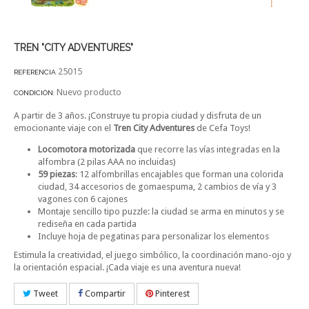
TREN "CITY ADVENTURES"
25015
REFERENCIA
Nuevo producto
CONDICIÓN:
A partir de 3 años. ¡Construye tu propia ciudad y disfruta de un
emocionante viaje con el
Tren City Adventures
de Cefa Toys!
Locomotora motorizada
que recorre las vías integradas en la
alfombra (2 pilas AAA no incluidas)
59 piezas
: 12 alfombrillas encajables que forman una colorida
ciudad, 34 accesorios de gomaespuma, 2 cambios de vía y 3
vagones con 6 cajones
Montaje sencillo tipo puzzle: la ciudad se arma en minutos y se
rediseña en cada partida
Incluye hoja de pegatinas para personalizar los elementos
Estimula la creatividad, el juego simbólico, la coordinación mano-ojo y
la orientación espacial. ¡Cada viaje es una aventura nueva!
Tweet
Compartir
Pinterest