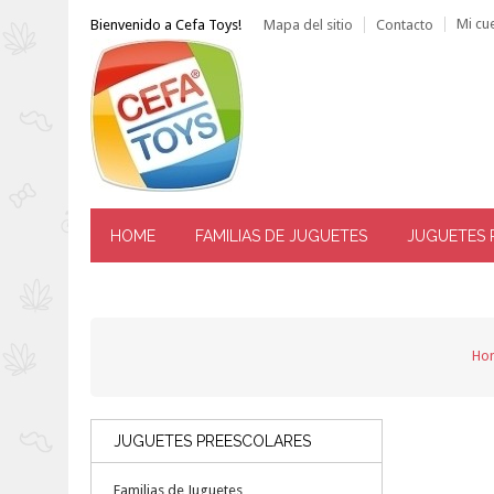
Mi cu
Bienvenido a Cefa Toys!
Mapa del sitio
Contacto
HOME
FAMILIAS DE JUGUETES
JUGUETES 
------ ATENCIÓN AL CLIENTE: TLF. 976 144 606 -----
Ho
JUGUETES PREESCOLARES
Familias de Juguetes