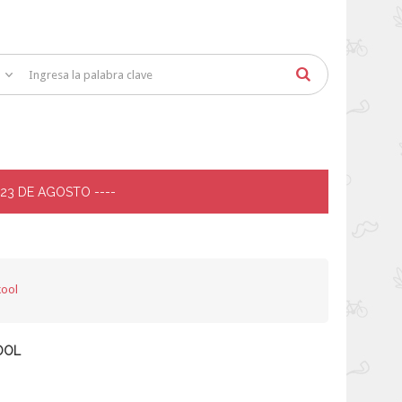
 23 DE AGOSTO ----
kool
OOL