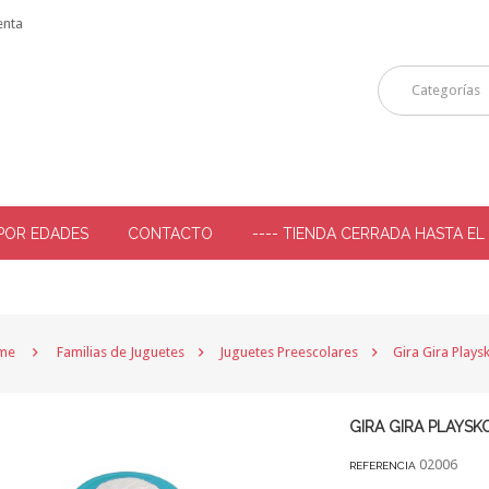
enta
Categorías
POR EDADES
CONTACTO
---- TIENDA CERRADA HASTA EL
-
me
Familias de Juguetes
Juguetes Preescolares
Gira Gira Plays
GIRA GIRA PLAYSK
02006
REFERENCIA