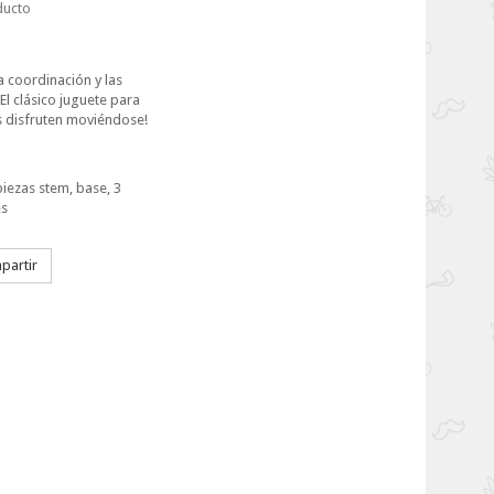
ducto
la coordinación y las
¡El clásico juguete para
 disfruten moviéndose!
iezas stem, base, 3
es
artir