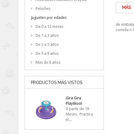
MÁS
Peluches
Juguetes por edades
de embalaj
De 0 a 12 meses
comida o 
De 1 a 3 años
De 3 a 5 años
De 5 a 8 años
Más de 8 años
PRODUCTOS MÁS VISTOS
Gira Gira
Playskool
A partir de 18
Meses. Practica
el...