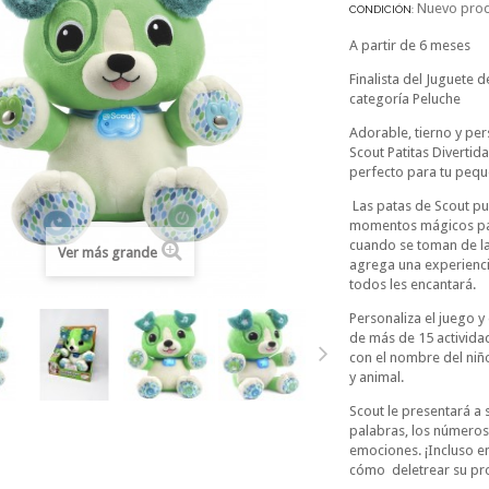
Nuevo pro
CONDICIÓN:
A partir de 6 meses
Finalista del Juguete 
categoría Peluche
Adorable, tierno y pe
Scout Patitas Diverti
perfecto para tu pequ
Las patas de Scout pu
momentos mágicos par
cuando se toman de la
Ver más grande
agrega una experienci
todos les encantará.
Personaliza el juego y
de más de 15 activid
con el nombre del niño
y animal.
Scout le presentará a 
palabras, los números 
emociones. ¡Incluso e
cómo deletrear su p