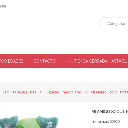
enta
Categorías
POR EDADES
CONTACTO
---- TIENDA CERRADA HASTA EL
-
Familias de Juguetes
Juguetes Preescolares
Mi Amigo Scout Patitas
MI AMIGO SCOUT P
00920
REFERENCIA