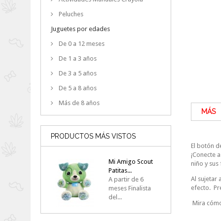
Peluches
Juguetes por edades
De 0 a 12 meses
De 1 a 3 años
De 3 a 5 años
De 5 a 8 años
Más de 8 años
MÁS
PRODUCTOS MÁS VISTOS
El botón d
¡Conecte a
Mi Amigo Scout
niño y sus
Patitas...
Al sujetar
A partir de 6
efecto. Pr
meses Finalista
del...
Mira cómo 