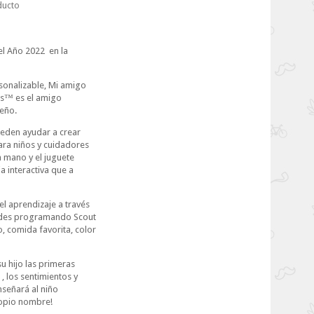
ducto
del Año 2022 en la
rsonalizable, Mi amigo
das™ es el amigo
eño.
eden ayudar a crear
a niños y cuidadores
 mano y el juguete
a interactiva que a
 el aprendizaje a través
ades programando Scout
, comida favorita, color
su hijo las primeras
, los sentimientos y
nseñará al niño
ropio nombre!