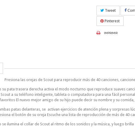
Tweet
Comp
Pinterest
IMPRIMIR
Presiona las orejas de Scout para reproducir más de 40 canciones, cancione
e su pata trasera derecha activa el modo nocturno que reproduce suaves cancio
 Scout a su teléfono inteligente, tableta o computadora para una fácil persona
 favoritos El nuevo mejor amigo de su hijo puede decir su nombre y su comida, 
 ambas patas delanteras, se activan ejercicios de atención plena y sorpresas l
esiona el botón de su oreja Escuche una lista de reproducción de más de 40 ca
se ilumina el collar de Scout al ritmo de los sonidos y la música, y luego bril