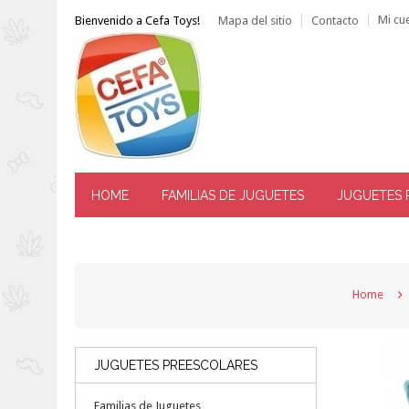
Mi cu
Bienvenido a Cefa Toys!
Mapa del sitio
Contacto
HOME
FAMILIAS DE JUGUETES
JUGUETES 
------ ATENCIÓN AL CLIENTE: TLF. 976 144 606 -----
Home
JUGUETES PREESCOLARES
Familias de Juguetes