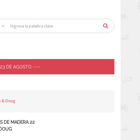
 23 DE AGOSTO ----
a & Doug
S DE MADERA 22
 DOUG