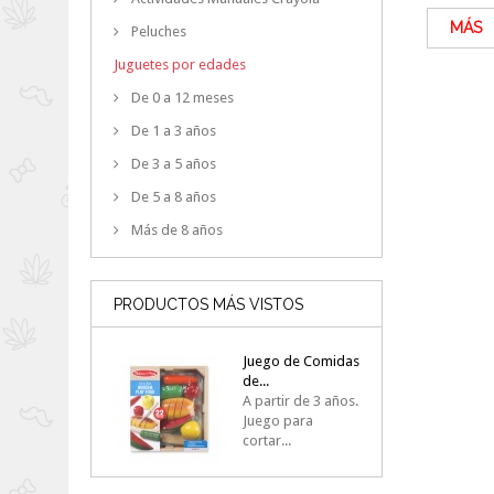
MÁS
Peluches
Juguetes por edades
De 0 a 12 meses
De 1 a 3 años
De 3 a 5 años
De 5 a 8 años
Más de 8 años
PRODUCTOS MÁS VISTOS
Juego de Comidas
de...
A partir de 3 años.
Juego para
cortar...