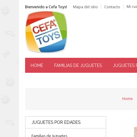
Mi cu
Bienvenido a Cefa Toys!
Mapa del sitio
Contacto
HOME
FAMILIAS DE JUGUETES
JUGUETES 
------ ATENCIÓN AL CLIENTE: TLF. 976 144 606 -----
Home
JUGUETES POR EDADES
Familias de Juguetes