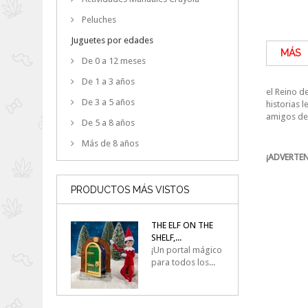
Peluches
Juguetes por edades
MÁS
De 0 a 12 meses
De 1 a 3 años
el Reino d
De 3 a 5 años
historias 
amigos del
De 5 a 8 años
Más de 8 años
¡ADVERTEN
PRODUCTOS MÁS VISTOS
THE ELF ON THE
SHELF,...
¡Un portal mágico
para todos los...