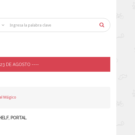
 23 DE AGOSTO ----
al Mágico
HELF, PORTAL