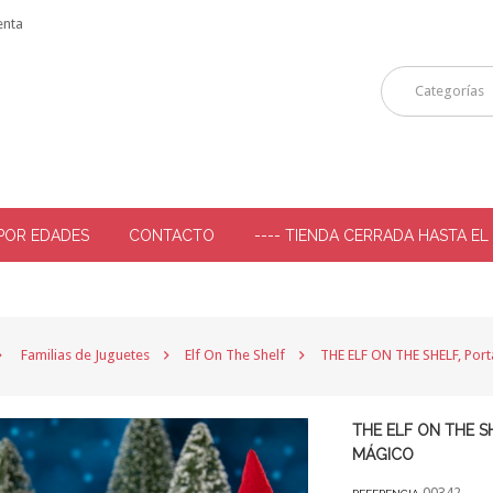
enta
Categorías
POR EDADES
CONTACTO
---- TIENDA CERRADA HASTA EL
-
Familias de Juguetes
Elf On The Shelf
THE ELF ON THE SHELF, Port
THE ELF ON THE S
MÁGICO
00342