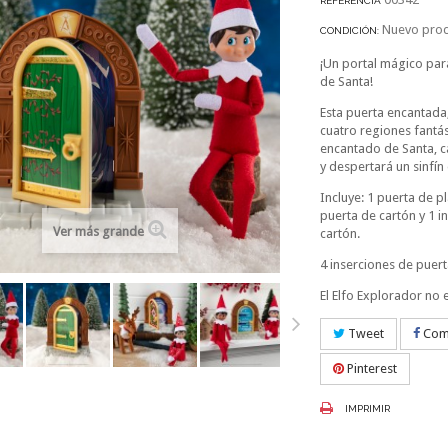
REFERENCIA
Nuevo pro
CONDICIÓN:
¡Un portal mágico par
de Santa!
Esta puerta encantada,
cuatro regiones fantás
encantado de Santa, c
y despertará un sinfín 
Incluye:
1 puerta de pl
puerta de cartón y
1 i
Ver más grande
cartón.
4 inserciones de puer
El Elfo Explorador no 
Tweet
Comp
Pinterest
IMPRIMIR