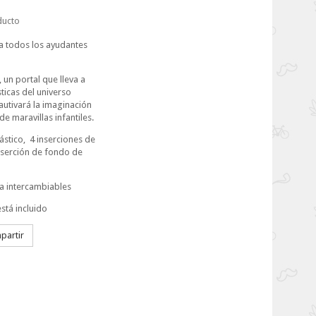
ducto
a todos los ayudantes
 un portal que lleva a
ticas del universo
autivará la imaginación
de maravillas infantiles.
ástico,
4 inserciones de
nserción de fondo de
ta intercambiables
está incluido
artir