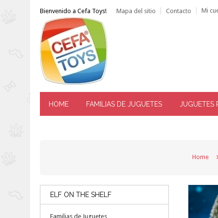
Mi cu
Bienvenido a Cefa Toys!
Mapa del sitio
Contacto
HOME
FAMILIAS DE JUGUETES
JUGUETES 
------ ATENCIÓN AL CLIENTE: TLF. 976 144 606 -----
Home
ELF ON THE SHELF
Familias de Juguetes