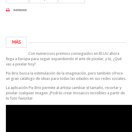
IMPRIMIR
MÁS
Con numerosos premios conseguidos en EE.UU ahora
llega a Europa para seguir expandiendo el arte de pixelar, y tú, ¿Qué
vas a pixelar hoy?
Pix Brix busca la estimulación de la imaginación, pero también ofrece
un gran catálogo de ideas para todas las edades en sus redes sociales.
La aplicación Pix Brix permite al artista cambiar el tamaño, recortar y
pixelar cualquier imagen. ¡Podrás crear mosaicos increíbles a partir de
tu foto favorita!