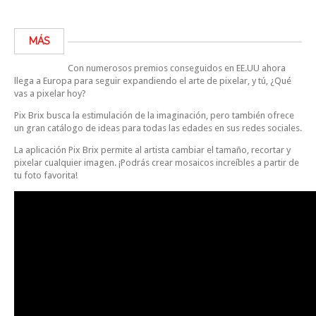
MÁS
Con numerosos premios conseguidos en EE.UU ahora
llega a Europa para seguir expandiendo el arte de pixelar, y tú, ¿Qué
vas a pixelar hoy?
Pix Brix busca la estimulación de la imaginación, pero también ofrece
un gran catálogo de ideas para todas las edades en sus redes sociales.
La aplicación Pix Brix permite al artista cambiar el tamaño, recortar y
pixelar cualquier imagen. ¡Podrás crear mosaicos increíbles a partir de
tu foto favorita!