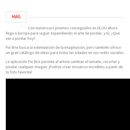
MÁS
Con numerosos premios conseguidos en EE.UU ahora
llega a Europa para seguir expendiendo el arte de pixelar, y tú, ¿Qué
vas a pixelar hoy?
Pix Brix busca la estimulación de la imaginación, pero también ofrece
un gran catálogo de ideas para todas las edades en sus redes sociales.
La aplicación Pix Brix permite al artista cambiar el tamaño, recortar y
pixelar cualquier imagen. ¡Podrás crear mosaicos increíbles a partir de
tu foto favorita!