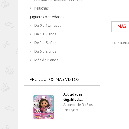
Peluches
Juguetes por edades
De 0 a 12 meses
MÁS
De 1 a 3 años
De 3 a 5 años
de materia
De 5 a 8 años
Más de 8 años
PRODUCTOS MÁS VISTOS
Actividades
GigaBlock...
A partir de 3 años
Incluye 5...