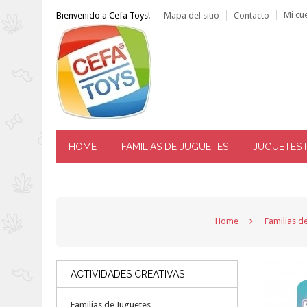
Mi cu
Bienvenido a Cefa Toys!
Mapa del sitio
Contacto
HOME
FAMILIAS DE JUGUETES
JUGUETES 
------ ATENCIÓN AL CLIENTE: TLF. 976 144 606 -----
Home
Familias d
ACTIVIDADES CREATIVAS
Familias de Juguetes