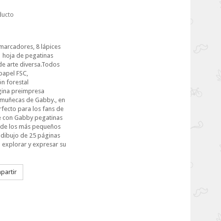
ducto
 marcadores, 8 lápices
 1 hoja de pegatinas
de arte diversa.Todos
papel FSC,
n forestal
gina preimpresa
 muñecas de Gabby., en
rfecto para los fans de
te con Gabby pegatinas
o de los más pequeños
 dibujo de 25 páginas
 a explorar y expresar su
artir