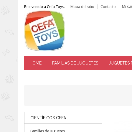
Mi cu
Bienvenido a Cefa Toys!
Mapa del sitio
Contacto
HOME
FAMILIAS DE JUGUETES
JUGUETES 
------ ATENCIÓN AL CLIENTE: TLF. 976 144 606 -----
CIENTÍFICOS CEFA
Familias de Juguetes