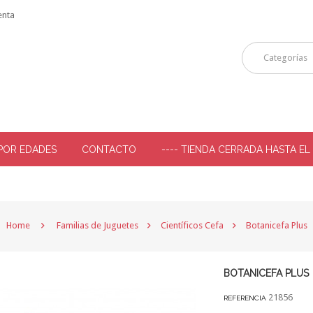
enta
Categorías
POR EDADES
CONTACTO
---- TIENDA CERRADA HASTA EL
-
Home
Familias de Juguetes
Científicos Cefa
Botanicefa Plus
BOTANICEFA PLUS
21856
REFERENCIA