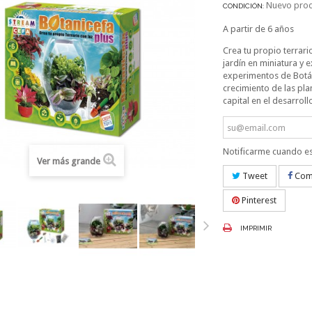
Nuevo pro
CONDICIÓN:
A partir de 6 años
Crea tu propio terrari
jardín en miniatura y
e
experimentos de Botán
crecimiento de las pla
capital en el desarrollo
Notificarme cuando es
Ver más grande
Tweet
Comp
Pinterest
IMPRIMIR