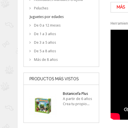
MÁS
Peluches
Juguetes por edades
Herramient
De 0 a 12 meses
De 1 a 3 años
De 3 a 5 años
De 5 a 8 años
Más de 8 años
PRODUCTOS MÁS VISTOS
Botanicefa Plus
A partir de 6 años
Crea tu propio...