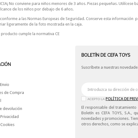
IA¡ No conviene para niños menores de 3 años. Piezas pequeñas. Utilícese bajo
alcance de los niños por debajo de 6 años.
conforme a las Normas Europeas de Seguridad. Conserve esta información par
iar ligeramente de la foto mostrada en la caja.
 producto cumple la normativa CE
BOLETÍN DE CEFA TOYS
ACIÓN
Suscríbete a nuestras novedades
Envio
es de Compra
POLÍTICA DE PRI
ACEPTO LA
l
El responsable del tratamiento 
e devolución
Boletín es CEFA TOYS, S.A., qu
 Privacidad
novedades y promociones. Tiene 
otros derechos, como se explica
e Cookies